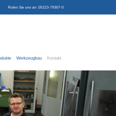
Rufen Sie uns an:
05223-79307-0
odukte
Werkzeugbau
Kontakt