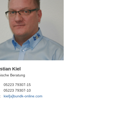
stian Kiel
ische Beratung
05223 79307-15
05223 79307-10
:
kiel[a]bundk-online.com