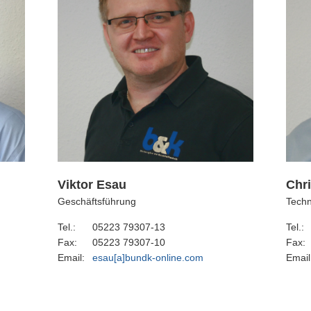
Viktor Esau
Chri
Geschäftsführung
Techn
Tel.:
05223 79307-13
Tel.:
Fax:
05223 79307-10
Fax:
Email:
esau[a]bundk-online.com
Email